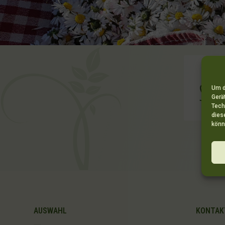
Seit
Um d
Gerä
Tech
dies
könn
AUSWAHL
KONTAK