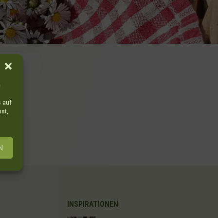
m
s auf
st,
N
INSPIRATIONEN