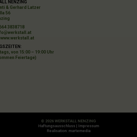
ALL NENZING
nti & Gerhard Latzer
la 56
nzing
 664 3838718
fo@werkstall.at
:
www.werkstall.at
GSZEITEN
:
ags, von 15:00 – 19:00 Uhr
ommen Feiertage)
© 2026 WERKSTALL NENZING
Haftungsausschluss
|
Impressum
Realisation: martemedia