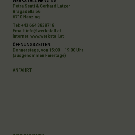
WERKSTALL NENZING
Petra Senti & Gerhard Latzer
Bragadella 56
6710 Nenzing
Tel: +43 664 3838718
Email:
info@werkstall.at
Internet:
www.werkstall.at
ÖFFNUNGSZEITEN
:
Donnerstags, von 15:00 – 19:00 Uhr
(ausgenommen Feiertage)
ANFAHRT