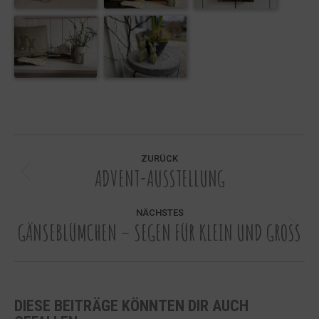
KOMMENTARNAVIGATION
ZURÜCK
ADVENT-AUSSTELLUNG
Vorheriger
Beitrag:
NÄCHSTES
GÄNSEBLÜMCHEN – SEGEN FÜR KLEIN UND GROSS
Nächster
Beitrag:
DIESE BEITRÄGE KÖNNTEN DIR AUCH