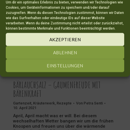
Um dir ein optimales Erlebnis zu bieten, verwenden wir Technologien wie
Cookies, um Geräteinformationen zu speichern und/oder darauf
zuzugreifen. Wenn du diesen Technologien zustimmst, können wir Daten
wie das Surfverhalten oder eindeutige IDs auf dieser Website
verarbeiten. Wenn du deine Zustimmung nicht erteilst oder zurückziehst,
können bestimmte Merkmale und Funktionen beeinträchtigt werden.
AKZEPTIEREN
ABLEHNEN
EINSTELLUNGEN
BÄRLAUCHSALZ – GAUMENFREUDE MIT
BÄRENKRAFT
Gartenzeit
,
Kräuterwerk
,
Rezepte
Von
Petra Senti
10. April 2021
April, April macht was er will. Bei diesem
wechselhaften Wetter bangen wir um die frühen
Knospen und freuen uns über die wärmende